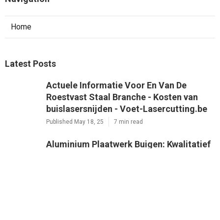
Home
Latest Posts
Actuele Informatie Voor En Van De
Roestvast Staal Branche - Kosten van
buislasersnijden - Voet-Lasercutting.be
Published May 18, 25
7 min read
Aluminium Plaatwerk Buigen: Kwalitatief
En Professioneel ... - Lasersnijden van
buizen in staal, RVS of aluminium door
Voet-Lasercutting.be
Published Dec 25, 24
7 min read
Aluminium Lasersnijden - Lasersnijden