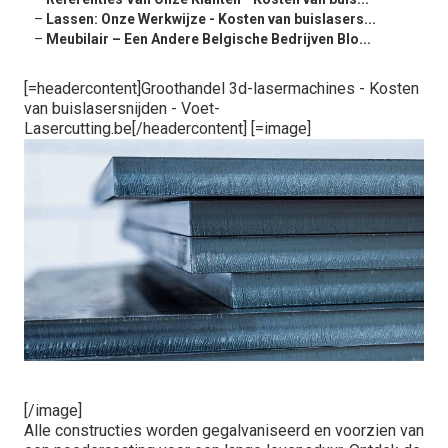
–
Lassen: Onze Werkwijze - Kosten van buislasers...
–
Meubilair – Een Andere Belgische Bedrijven Blo...
[=headercontent]Groothandel 3d-lasermachines - Kosten
van buislasersnijden - Voet-
Lasercutting.be[/headercontent] [=image]
[/image]
Alle constructies worden gegalvaniseerd en voorzien van