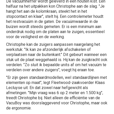
De vacuümheffer wordt geleverd in een houten kist. Een
halfuur na het uitpakken kon Christophe aan de slag. "Je
hangt het aan de kolomkraan, steekt het in het
stopcontact en klaar", stelt hij. Een controlemeter houdt
het restvacuüm in de gaten. De vacuümwaarde in de
buizen wordt steeds gemeten. Er is een minimum aan
onderdruk nodig om de platen aan te zuigen, essentieel
voor de veiligheid en de werking.
Christophe kan de zuigers aanpassen naargelang het
werkstuk: "Ik kan ze afzonderlijk afschakelen of
verplaatsen naar de buitenkant." Dit gebeurt wanneer een
stuk uit de plaat weggehaald is. Hij kan de zuigkracht ook
verdelen. "Zo sluit ik bepaalde units af om het vacuüm te
verdelen over andere zuigers", voegt hij eraan toe.
"Er zijn geen standaardmodellen, wel standaardlijnen met
elementen op maat", legt Fleetwood-zaakvoerder Klaas
Lecluyse uit. En dat zowel naar hefgewicht als
afmetingen. "Mijn vraag was 6 op 2 meter en 1.500 kg",
treedt Christophe bij. Niet alleen de efficiëntie van de
VacuBoy was doorslaggevend voor Christophe, maar ook
de ergonomie.