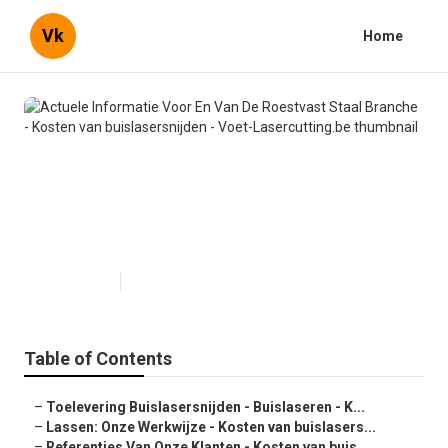
Vk
Home
Actuele Informatie Voor En Van
De Roestvast Staal Branche -
Kosten van buislasersnijden -
Voet-Lasercutting.be
Published en
7 min read
Table of Contents
–
Toelevering Buislasersnijden - Buislaseren - K...
–
Lassen: Onze Werkwijze - Kosten van buislasers...
–
Referenties Van Onze Klanten - Kosten van buis...